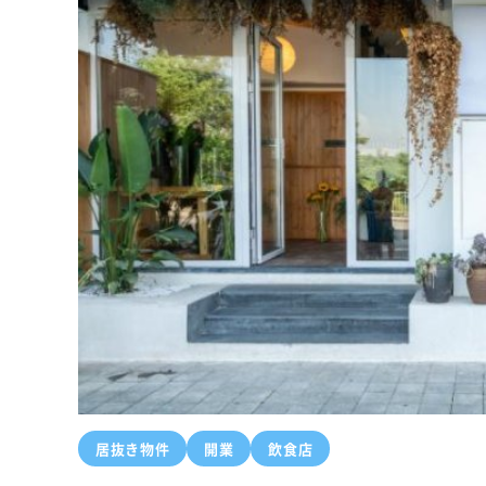
居抜き物件
開業
飲食店