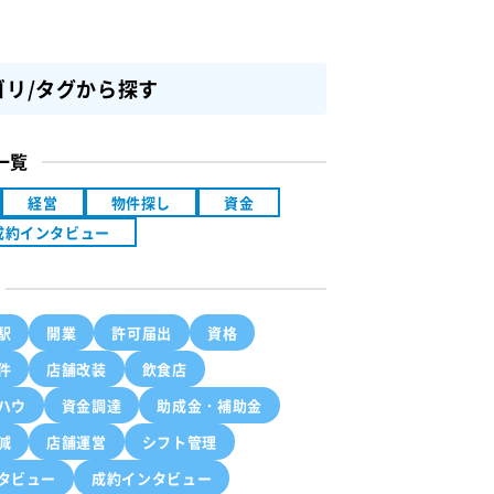
ゴリ/タグから探す
一覧
経営
物件探し
資金
成約インタビュー
駅
開業
許可届出
資格
件
店舗改装
飲食店
ハウ
資金調達
助成金・補助金
減
店舗運営
シフト管理
タビュー
成約インタビュー