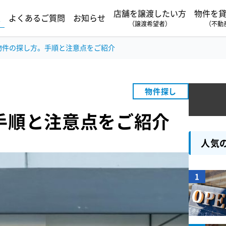
店舗を譲渡したい方
物件を
報
よくあるご質問
お知らせ
（譲渡希望者）
（不動
物件の探し方。手順と注意点をご紹介
物件探し
手順と注意点をご紹介
人気
1