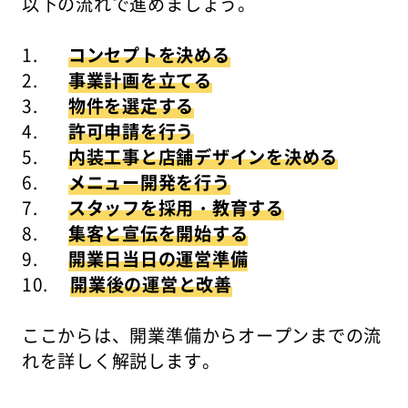
以下の流れで進めましょう。
1.
コンセプトを決める
2.
事業計画を立てる
3.
物件を選定する
4.
許可申請を行う
5.
内装工事と店舗デザインを決める
6.
メニュー開発を行う
7.
スタッフを採用・教育する
8.
集客と宣伝を開始する
9.
開業日当日の運営準備
10.
開業後の運営と改善
ここからは、開業準備からオープンまでの流
れを詳しく解説します。