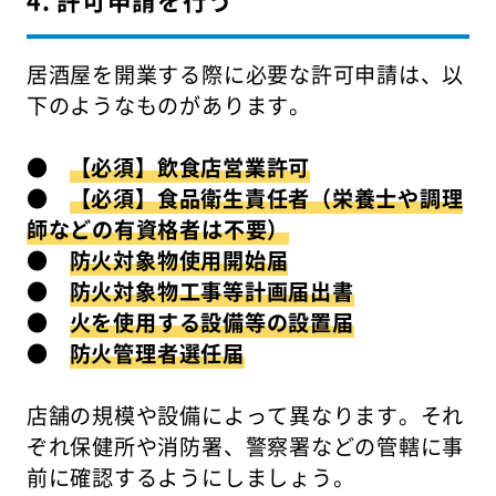
居酒屋を開業する際に必要な許可申請は、以
下のようなものがあります。
●
【必須】飲食店営業許可
●
【必須】食品衛生責任者（栄養士や調理
師などの有資格者は不要）
●
防火対象物使用開始届
●
防火対象物工事等計画届出書
●
火を使用する設備等の設置届
●
防火管理者選任届
店舗の規模や設備によって異なります。それ
ぞれ保健所や消防署、警察署などの管轄に事
前に確認するようにしましょう。